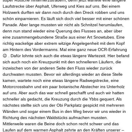
Laufstrecke über Asphalt, Uferweg und Kies auf uns. Bei einem
Holzwerk durften wir dann noch durch den Dreck robben und uns
schön einparnieren. Es läuft sich doch viel besser mit einer schönen
Panade. Aber lange mussten wir nicht als Schnitzel herumlaufen,
denn nun stand wieder eine Querung des Flusses an, aber über
eine zusammengebundene Straße aus einer Art Snowtubes. Eine
richtig wackelige aber extrem witzige Angelegenheit mit dem Kopf
am Hintern des Vordermanns. Mal eine ganz neue OCR-Erfahrung
😉 . Dafür lohnte sich auch die etwas längere Wartezeit. Hier befand
sich auch noch ein Kreuzpunkt mit den schnelleren Läufern, die
inzwischen von der anderen Seite den Fluss wieder zurück
durchwaten mussten. Bevor wir allerdings wieder an diese Stelle
kamen, wartete noch eine etwas längere Radwegstrecke, eine
Motorcrossbahn und ein paar botanische Abstecher ins Unterholz
auf uns. Aber auch das war schnell geschafft und auch wir hatten
schneller als gedacht, die Kreuzung durch die Ybbs gequert. Als
nächstes stellte sich uns der Obi Parkplatz gespickt mit mehreren
Wänden und sogar einem Bus in den Weg bevor wir uns wieder in
Richtung des nächsten Waldstücks aufmachen mussten.
Mittlerweile waren die Beine doch schon recht schwer und das
Laufen auf dem warmen Asphalt zehrte an den Kräften unserer –