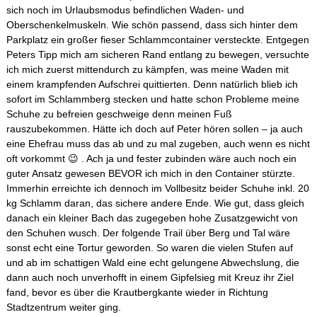
sich noch im Urlaubsmodus befindlichen Waden- und
Oberschenkelmuskeln. Wie schön passend, dass sich hinter dem
Parkplatz ein großer fieser Schlammcontainer versteckte. Entgegen
Peters Tipp mich am sicheren Rand entlang zu bewegen, versuchte
ich mich zuerst mittendurch zu kämpfen, was meine Waden mit
einem krampfenden Aufschrei quittierten. Denn natürlich blieb ich
sofort im Schlammberg stecken und hatte schon Probleme meine
Schuhe zu befreien geschweige denn meinen Fuß
rauszubekommen. Hätte ich doch auf Peter hören sollen – ja auch
eine Ehefrau muss das ab und zu mal zugeben, auch wenn es nicht
oft vorkommt 😉 . Ach ja und fester zubinden wäre auch noch ein
guter Ansatz gewesen BEVOR ich mich in den Container stürzte.
Immerhin erreichte ich dennoch im Vollbesitz beider Schuhe inkl. 20
kg Schlamm daran, das sichere andere Ende. Wie gut, dass gleich
danach ein kleiner Bach das zugegeben hohe Zusatzgewicht von
den Schuhen wusch. Der folgende Trail über Berg und Tal wäre
sonst echt eine Tortur geworden. So waren die vielen Stufen auf
und ab im schattigen Wald eine echt gelungene Abwechslung, die
dann auch noch unverhofft in einem Gipfelsieg mit Kreuz ihr Ziel
fand, bevor es über die Krautbergkante wieder in Richtung
Stadtzentrum weiter ging.