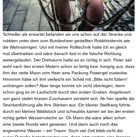
Schneller als erwartet befanden wir uns schon auf der Strecke und
robbten unter dem vom Bundesheer gestellten Robbhindernis wie
die Wahnsinnigen. Uiui mit meiner Rolltechnik hatte ich es gleich
mal übertrieben und wäre danach fast in die falsche Richtung
weitergelaufen. Der Drehwurm hatte es so richtig in sich. Peter sah
wohl nach den ersten Metern schon so fertig bzw. hungrig aus, dass
ihm der nette Mann vom Heer eine Packung Powergel zusteckte.
Hmmmm hätte ich ihm vielleicht ein Schild mit „Bitte nicht füttern“
umhängen sollen? Aber lange konnte ich nicht überlegen, denn
schon ging es im Laufschritt durch den ersten Graben. Angefeuert
von ganz vielen braven Zuschauern versteht sich. Ab hier spielte die
Streckenführung alle ihre Stärken aus. Ein kleiner Steilhang führte
durch ein kleines Waldstück und schwubbs kamen wir bei der ersten
richtig geilen Wasserrutsche an. Oh Mann die wäre allein schon
eine zweite Runde wert gewesen. Und dann auch noch das
angenehme Wasser – ein Traum. Doch viel Zeit blieb nicht der
super Rutsche hinterherzutrauern, denn jetzt wartete eine längere