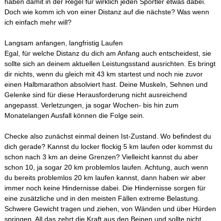
haben damit in der Regel für wirklich jeden Sportler etwas dabei.
Doch wie komm ich von einer Distanz auf die nächste? Was wenn
ich einfach mehr will?
Langsam anfangen, langfristig Laufen
Egal, für welche Distanz du dich am Anfang auch entscheidest, sie
sollte sich an deinem aktuellen Leistungsstand ausrichten. Es bringt
dir nichts, wenn du gleich mit 43 km startest und noch nie zuvor
einen Halbmarathon absolviert hast. Deine Muskeln, Sehnen und
Gelenke sind für diese Herausforderung nicht ausreichend
angepasst. Verletzungen, ja sogar Wochen- bis hin zum
Monatelangen Ausfall können die Folge sein.
Checke also zunächst einmal deinen Ist-Zustand. Wo befindest du
dich gerade? Kannst du locker flockig 5 km laufen oder kommst du
schon nach 3 km an deine Grenzen? Vielleicht kannst du aber
schon 10, ja sogar 20 km problemlos laufen. Achtung, auch wenn
du bereits problemlos 20 km laufen kannst, dann haben wir aber
immer noch keine Hindernisse dabei. Die Hindernisse sorgen für
eine zusätzliche und in den meisten Fällen extreme Belastung.
Schwere Gewicht tragen und ziehen, von Wänden und über Hürden
springen. All das zehrt die Kraft aus den Beinen und sollte nicht